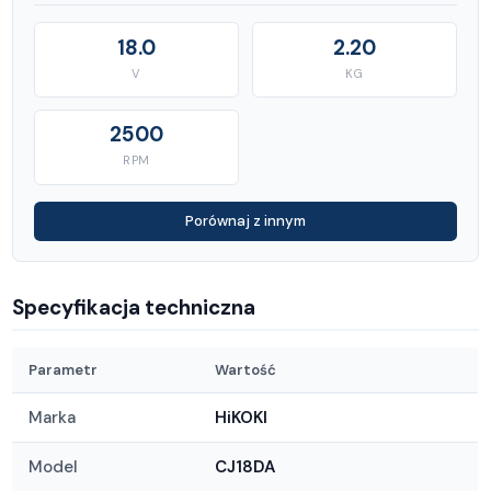
18.0
2.20
V
KG
2500
RPM
Porównaj z innym
Specyfikacja techniczna
Parametr
Wartość
Marka
HiKOKI
Model
CJ18DA