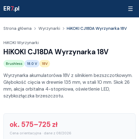
ER
7
.pl
☰
Strona główna
Wyrzynarki
HiKOKI CJ18DA Wyrzynarka 18V
HiKOKI
·
Wyrzynarki
HiKOKI CJ18DA Wyrzynarka 18V
Brushless
18.0 V
18V
Wyrzynarka akumulatorówa 18V z silnikiem bezszczotkowym.
Głębokość cięcia w drewnie 135 mm, w stali 10 mm. Skok 26
mm, akcja orbitalna 4-stopniowa, oświetlenie LED,
szybkozłączka brzeszczotu.
ok. 575–725 zł
Cena orientacyjna · dane z 08/2026