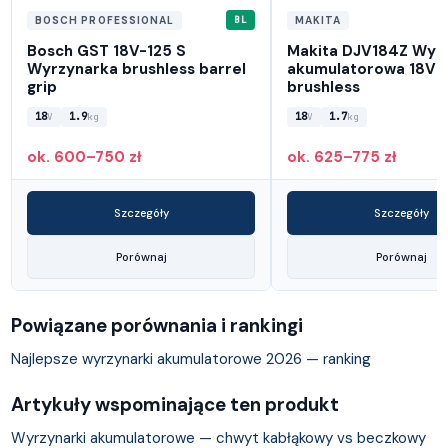
BL
BOSCH PROFESSIONAL
MAKITA
Bosch GST 18V-125 S
Makita DJV184Z Wyr
Wyrzynarka brushless barrel
akumulatorowa 18V 
grip
brushless
18
1.9
18
1.7
V
kg
V
kg
ok. 600–750 zł
ok. 625–775 zł
Szczegóły
Szczegóły
Porównaj
Porównaj
Powiązane porównania i rankingi
Najlepsze wyrzynarki akumulatorowe 2026 — ranking
Artykuły wspominające ten produkt
Wyrzynarki akumulatorowe — chwyt kabłąkowy vs beczkowy