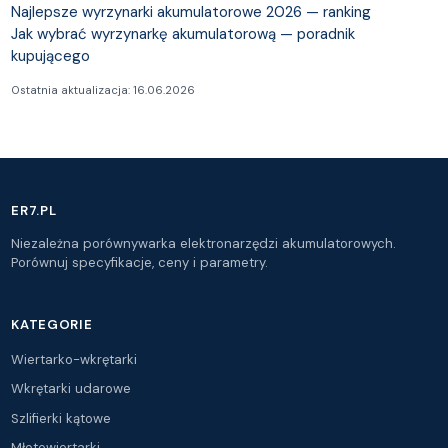
Najlepsze wyrzynarki akumulatorowe 2026 — ranking
Jak wybrać wyrzynarkę akumulatorową — poradnik
kupującego
Ostatnia aktualizacja: 16.06.2026
ER7.PL
Niezależna porównywarka elektronarzędzi akumulatorowych.
Porównuj specyfikacje, ceny i parametry.
KATEGORIE
Wiertarko-wkrętarki
Wkrętarki udarowe
Szlifierki kątowe
Młotowiertarki