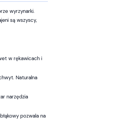
rze wyrzynarki.
jeni są wszyscy,
wet w rękawicach i
chwyt. Naturalna
żar narzędzia
abłąkowy pozwala na