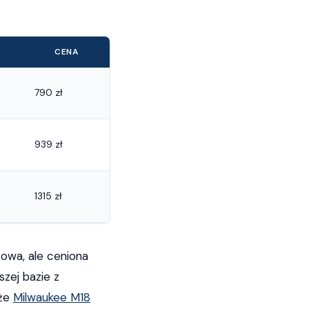
CENA
790 zł
939 zł
1315 zł
owa, ale ceniona
zej bazie z
 że
Milwaukee M18