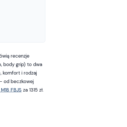
ówią recenzje
, body grip) to dwa
 komfort i rodzaj
y — od beczkowej
 M18 FBJS
za 1315 zł.