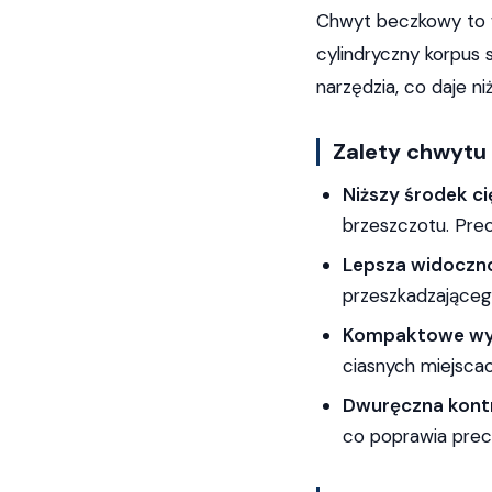
Chwyt beczkowy to w
cylindryczny korpus 
narzędzia, co daje n
Zalety chwytu
Niższy środek ci
brzeszczotu. Prec
Lepsza widocznoś
przeszkadzającego
Kompaktowe wy
ciasnych miejscac
Dwuręczna kont
co poprawia precy