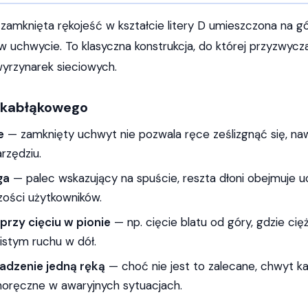
amknięta rękojeść w kształcie litery D umieszczona na gó
 uchwycie. To klasyczna konstrukcja, do której przyzwycza
wyrzynarek sieciowych.
 kabłąkowego
e
— zamknięty uchwyt nie pozwala ręce ześlizgnąć się, na
rzędziu.
ga
— palec wskazujący na spuście, reszta dłoni obejmuje u
zości użytkowników.
przy cięciu w pionie
— np. cięcie blatu od góry, gdzie cię
stym ruchu w dół.
adzenie jedną ręką
— choć nie jest to zalecane, chwyt k
dnoręczne w awaryjnych sytuacjach.