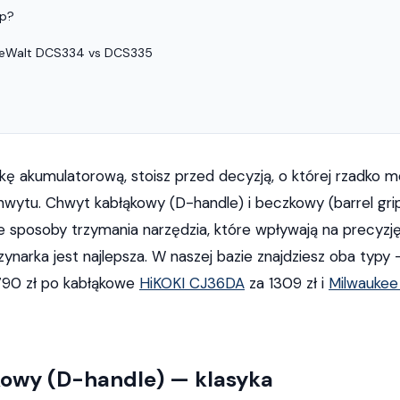
yp?
DeWalt DCS334 vs DCS335
ę akumulatorową, stoisz przed decyzją, o której rzadko m
wytu. Chwyt kabłąkowy (D-handle) i beczkowy (barrel grip
 sposoby trzymania narzędzia, które wpływają na precyzję,
zynarka jest najlepsza. W naszej bazie znajdziesz oba typ
90 zł po kabłąkowe
HiKOKI CJ36DA
za 1309 zł i
Milwaukee
owy (D-handle) — klasyka