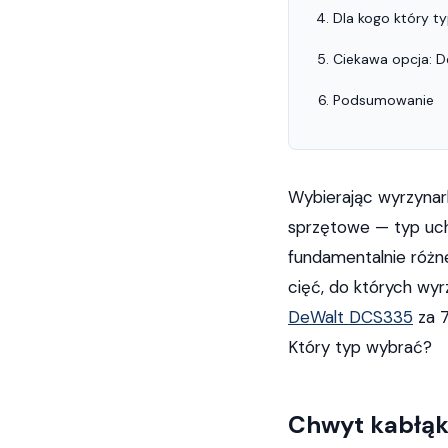
Dla kogo który t
Ciekawa opcja: 
Podsumowanie
Wybierając wyrzynark
sprzętowe — typ uch
fundamentalnie różne
cięć, do których wyr
DeWalt DCS335
za 7
Który typ wybrać?
Chwyt kabłąk