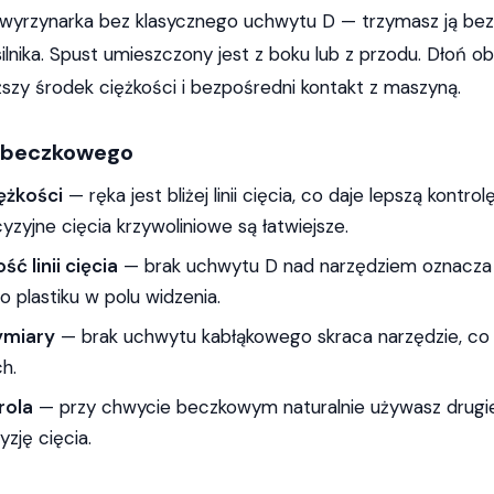
yrzynarka bez klasycznego uchwytu D — trzymasz ją bez
silnika. Spust umieszczony jest z boku lub z przodu. Dłoń o
iższy środek ciężkości i bezpośredni kontakt z maszyną.
 beczkowego
ężkości
— ręka jest bliżej linii cięcia, co daje lepszą kontro
yzyjne cięcia krzywoliniowe są łatwiejsze.
ć linii cięcia
— brak uchwytu D nad narzędziem oznacza
 plastiku w polu widzenia.
miary
— brak uchwytu kabłąkowego skraca narzędzie, co 
h.
rola
— przy chwycie beczkowym naturalnie używasz drugiej r
zję cięcia.