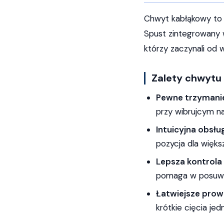
Chwyt kabłąkowy to z
Spust zintegrowany w
którzy zaczynali od 
Zalety chwytu
Pewne trzymani
przy wibrujcym na
Intuicyjna obsłu
pozycja dla więks
Lepsza kontrola 
pomaga w posuwi
Łatwiejsze prow
krótkie cięcia je