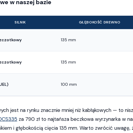
we w naszej bazie
SILNIK
GŁĘBOKOŚĆ DREWNO
zczotkowy
135 mm
zczotkowy
135 mm
UEL)
100 mm
h jest na rynku znacznie mniej niż kabłąkowych — to nisz
 DCS335
za 790 zł to najtańsza beczkowa wyrzynarka w nas
ikiem i głębokością cięcia 135 mm. Warto zwrócić uwagę,