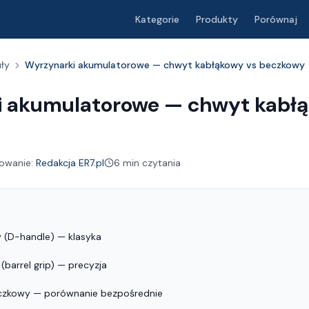
Kategorie
Produkty
Porównaj
uły
Wyrzynarki akumulatorowe — chwyt kabłąkowy vs beczkowy
 akumulatorowe — chwyt kabłą
owanie:
Redakcja ER7.pl
6 min czytania
 (D-handle) — klasyka
barrel grip) — precyzja
czkowy — porównanie bezpośrednie