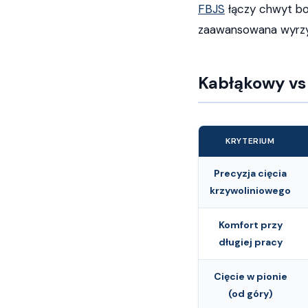
FBJS
łączy chwyt bod
zaawansowana wyrzy
Kabłąkowy vs
KRYTERIUM
Precyzja cięcia
krzywoliniowego
Komfort przy
długiej pracy
Cięcie w pionie
(od góry)