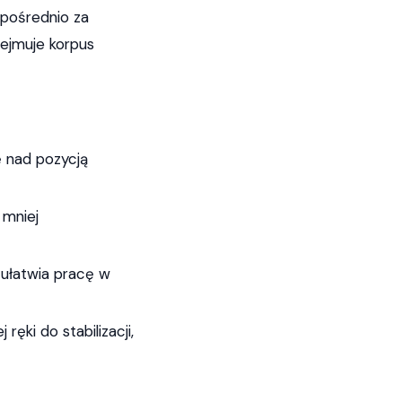
pośrednio za
bejmuje korpus
lę nad pozycją
 mniej
ułatwia pracę w
ęki do stabilizacji,