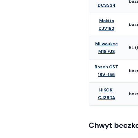
bez
DCS334
Makita
bez
DJV182
Milwaukee
BL (
M18 FJS
Bosch GST
bez
18V-155
HiKOKI
bez
CJ36DA
Chwyt beczkow