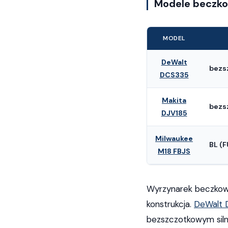
Modele beczko
MODEL
DeWalt
bezs
DCS335
Makita
bezs
DJV185
Milwaukee
BL (F
M18 FBJS
Wyrzynarek beczkowyc
konstrukcja.
DeWalt
bezszczotkowym siln