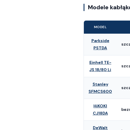
Modele kabłąk
MODEL
Parkside
szc
PSTDA
Einhell TE-
szc
JS 18/80 Li
Stanley
szc
SFMCS600
HiKOKI
bez
CJ18DA
DeWalt