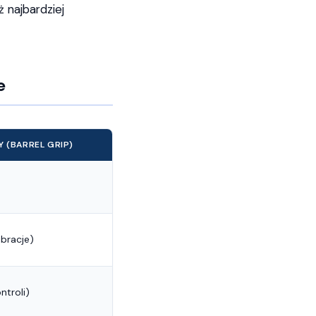
 najbardziej
e
 (BARREL GRIP)
ibracje)
ntroli)