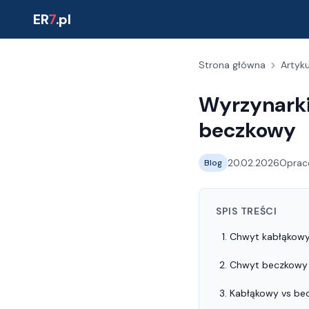
ER
7
.pl
Strona główna
Artyk
Wyrzynarki
beczkowy
20.02.2026
Oprac
Blog
SPIS TREŚCI
Chwyt kabłąkowy
Chwyt beczkowy (
Kabłąkowy vs be