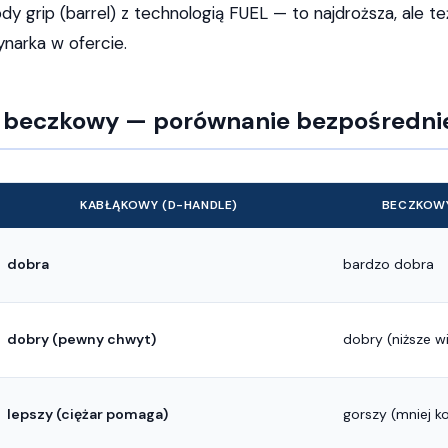
y grip (barrel) z technologią FUEL — to najdroższa, ale też
narka w ofercie.
 beczkowy — porównanie bezpośredni
KABŁĄKOWY (D-HANDLE)
BECZKOWY
dobra
bardzo dobra
dobry (pewny chwyt)
dobry (niższe w
lepszy (ciężar pomaga)
gorszy (mniej ko