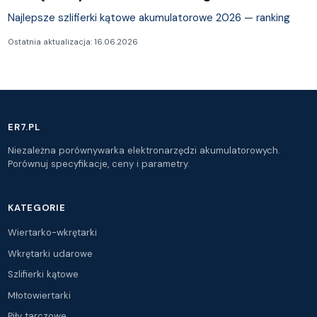
Najlepsze szlifierki kątowe akumulatorowe 2026 — ranking
Ostatnia aktualizacja: 16.06.2026
ER7.PL
Niezależna porównywarka elektronarzędzi akumulatorowych.
Porównuj specyfikacje, ceny i parametry.
KATEGORIE
Wiertarko-wkrętarki
Wkrętarki udarowe
Szlifierki kątowe
Młotowiertarki
Piły tarczowe