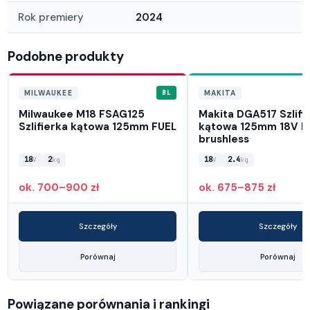
Rok premiery
2024
Podobne produkty
BL
MILWAUKEE
MAKITA
Milwaukee M18 FSAG125
Makita DGA517 Szlifi
Szlifierka kątowa 125mm FUEL
kątowa 125mm 18V L
brushless
18
2
18
2.4
V
kg
V
kg
ok. 700–900 zł
ok. 675–875 zł
Szczegóły
Szczegóły
Porównaj
Porównaj
Powiązane porównania i rankingi