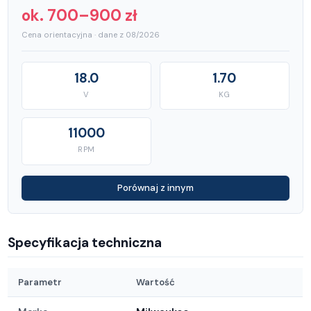
ok. 700–900 zł
Cena orientacyjna · dane z 08/2026
18.0
1.70
V
KG
11000
RPM
Porównaj z innym
Specyfikacja techniczna
Parametr
Wartość