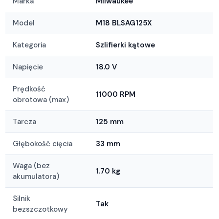
Marka
Milwaukee
Model
M18 BLSAG125X
Kategoria
Szlifierki kątowe
Napięcie
18.0 V
Prędkość
11000 RPM
obrotowa (max)
Tarcza
125 mm
Głębokość cięcia
33 mm
Waga (bez
1.70 kg
akumulatora)
Silnik
Tak
bezszczotkowy