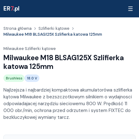
ER
7
.pl
☰
Strona główna
Szlifierki kątowe
Milwaukee M18 BLSAG125X Szlifierka katowa 125mm
Milwaukee
·
Szlifierki kątowe
Milwaukee M18 BLSAG125X Szlifierka
katowa 125mm
Brushless
18.0 V
Najlzejsza i najbardziej kompaktowa akumulatorówa szlifierka
kątowa Milwaukee z bezszczotkowym silnikiem o wydajnosci
odpowiadajacej narzędziu sieciowemu 800 W. Prędkość 11
000 obr./min, ochrona przed odrzutem i system FIXTEC do
bezkluczykowej wymiany tarcz.