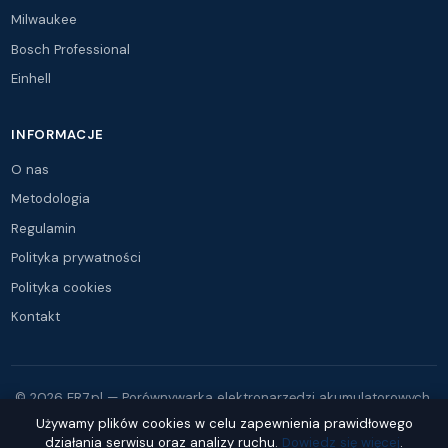
Milwaukee
Bosch Professional
Einhell
INFORMACJE
O nas
Metodologia
Regulamin
Polityka prywatności
Polityka cookies
Kontakt
© 2026 ER7.pl — Porównywarka elektronarzędzi akumulatorowych.
Wszystkie prawa zastrzeżone.
Używamy plików cookies w celu zapewnienia prawidłowego
działania serwisu oraz analizy ruchu.
Dowiedz się więcej
.