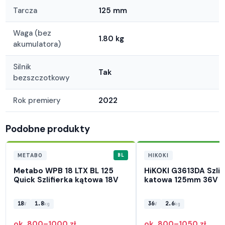
Tarcza
125 mm
Waga (bez
1.80 kg
akumulatora)
Silnik
Tak
bezszczotkowy
Rok premiery
2022
Podobne produkty
BL
METABO
HIKOKI
Metabo WPB 18 LTX BL 125
HiKOKI G3613DA Szlif
Quick Szlifierka kątowa 18V
katowa 125mm 36V Mu
18
1.8
36
2.6
V
kg
V
kg
ok. 800–1000 zł
ok. 800–1050 zł