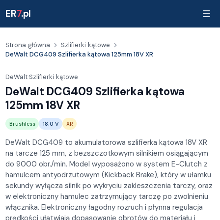
ER
7
.pl
☰
Strona główna
Szlifierki kątowe
DeWalt DCG409 Szlifierka kątowa 125mm 18V XR
DeWalt
·
Szlifierki kątowe
DeWalt DCG409 Szlifierka kątowa
125mm 18V XR
Brushless
18.0 V
XR
DeWalt DCG409 to akumulatorowa szlifierka kątowa 18V XR
na tarcze 125 mm, z bezszczotkowym silnikiem osiągającym
do 9000 obr./min. Model wyposażono w system E-Clutch z
hamulcem antyodrzutowym (Kickback Brake), który w ułamku
sekundy wyłącza silnik po wykryciu zakleszczenia tarczy, oraz
w elektroniczny hamulec zatrzymujący tarczę po zwolnieniu
włącznika. Elektroniczny łagodny rozruch i płynna regulacja
prędkości ułatwiają dopasowanie obrotów do materiału i