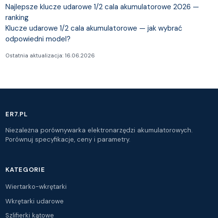
Najlepsze klucze udarowe 1/2 cala akumulatorowe 2026 —
ranking
Klucze udarowe 1/2 cala akumulatorowe — jak wybrać
odpowiedni model?
Ostatnia aktualizacja: 16.06.2026
ER7.PL
Niezależna porównywarka elektronarzędzi akumulatorowych.
Porównuj specyfikacje, ceny i parametry.
KATEGORIE
Wiertarko-wkrętarki
Wkrętarki udarowe
Szlifierki kątowe