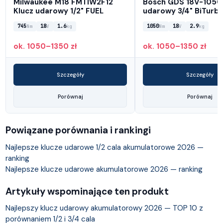
Milwaukee M18 FMTIW2F12
Bosch GDS 18V-1050 
Klucz udarowy 1/2" FUEL
udarowy 3/4" BiTurb
745
18
1.6
1050
18
2.9
Nm
V
kg
Nm
V
kg
ok. 1050–1350 zł
ok. 1050–1350 zł
Szczegóły
Szczegóły
Porównaj
Porównaj
Powiązane porównania i rankingi
Najlepsze klucze udarowe 1/2 cala akumulatorowe 2026 —
ranking
Najlepsze klucze udarowe akumulatorowe 2026 — ranking
Artykuły wspominające ten produkt
Najlepszy klucz udarowy akumulatorowy 2026 — TOP 10 z
porównaniem 1/2 i 3/4 cala