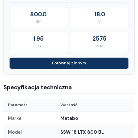
800.0
18.0
NM
V
1.95
2575
KG
RPM
Porównaj z innym
Specyfikacja techniczna
Parametr
Wartość
Marka
Metabo
Model
SSW 18 LTX 800 BL