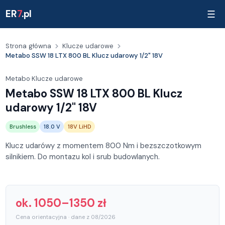
ER
7
.pl
☰
Strona główna
Klucze udarowe
Metabo SSW 18 LTX 800 BL Klucz udarowy 1/2" 18V
Metabo
·
Klucze udarowe
Metabo SSW 18 LTX 800 BL Klucz
udarowy 1/2" 18V
Brushless
18.0 V
18V LiHD
Klucz udarówy z momentem 800 Nm i bezszczotkowym
silnikiem. Do montazu kol i srub budowlanych.
ok. 1050–1350 zł
Cena orientacyjna · dane z 08/2026