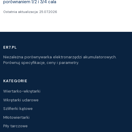
porównaniem 1/2 i 3/4 cala
Ostatnia aktualizacja: 25.07.2026
ER7.PL
Niezależna porównywarka elektronarzędzi akumulatorowych.
Porównuj specyfikacje, ceny i parametry.
KATEGORIE
Wiertarko-wkrętarki
Wkrętarki udarowe
Szlifierki kątowe
Młotowiertarki
Piły tarczowe