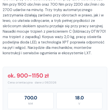
Nm przy 1900 obr./min oraz 700 Nm przy 2200 obr./min i do
2700 udarów na minutę. Trzy tryby automatycznego
zatrzymania działają zarówno przy obrotach w prawo, jak i w
lewo, co ułatwia odkręcanie, a tryb pełnej prędkości ze
skróconym skokiem spustu przydaje się przy pracy seryjnej.
Nasadki mocuje trzpień z pierścieniem C (bliźniaczy DTW701
ma trzpień z zapadką). Korpus waży 2,0 kg, pracę oświetla
podwójna dioda LED, a technologia XPT poprawia odporność
na pył i wilgoć. Narzędzie dla mechaników, monterów
konstrukcji i serwisów ogumienia w ekosystemie LXT.
ok. 900–1150 zł
Cena orientacyjna · dane z 08/2026
700.0
18.0
NM
V