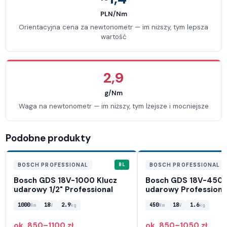
PLN/Nm
Orientacyjna cena za newtonometr — im niższy, tym lepsza
wartość
2,9
g/Nm
Waga na newtonometr — im niższy, tym lżejsze i mocniejsze
Podobne produkty
BL
BOSCH PROFESSIONAL
BOSCH PROFESSIONAL
Bosch GDS 18V-1000 Klucz
Bosch GDS 18V-450 
udarowy 1/2" Professional
udarowy Professiona
1000
18
2.9
450
18
1.6
Nm
V
kg
Nm
V
kg
ok. 850–1100 zł
ok. 850–1050 zł