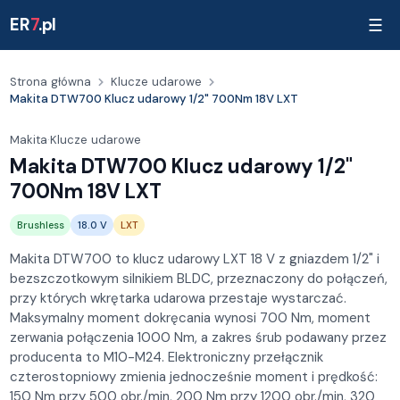
ER
7
.pl
☰
Strona główna
Klucze udarowe
Makita DTW700 Klucz udarowy 1/2" 700Nm 18V LXT
Makita
·
Klucze udarowe
Makita DTW700 Klucz udarowy 1/2"
700Nm 18V LXT
Brushless
18.0 V
LXT
Makita DTW700 to klucz udarowy LXT 18 V z gniazdem 1/2" i
bezszczotkowym silnikiem BLDC, przeznaczony do połączeń,
przy których wkrętarka udarowa przestaje wystarczać.
Maksymalny moment dokręcania wynosi 700 Nm, moment
zerwania połączenia 1000 Nm, a zakres śrub podawany przez
producenta to M10-M24. Elektroniczny przełącznik
czterostopniowy zmienia jednocześnie moment i prędkość:
150 Nm przy 500 obr./min, 200 Nm przy 1200 obr./min, 320