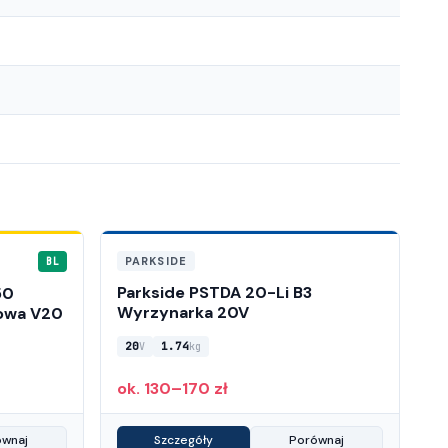
PARKSIDE
BL
Parkside PSTDA 20-Li B3
50
Wyrzynarka 20V
owa V20
20
1.74
V
kg
ok. 130–170 zł
ównaj
Szczegóły
Porównaj