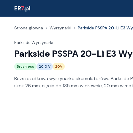
ER
7
.pl
Strona główna
Wyrzynarki
Parkside PSSPA 20-Li E3 W
Parkside
·
Wyrzynarki
Parkside PSSPA 20-Li E3 W
Brushless
20.0 V
20V
Bezszczotkowa wyrzynarka akumulatorówa Parkside P
skok 26 mm, cięcie do 135 mm w drewnie, 20 mm w metal