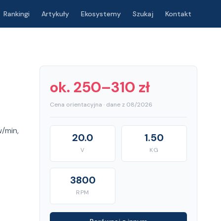
Rankingi
Artykuły
Ekosystemy
Szukaj
Kontakt
ok. 250–310 zł
Cena orientacyjna · dane z 08/2026
/min,
20.0
1.50
V
KG
3800
RPM