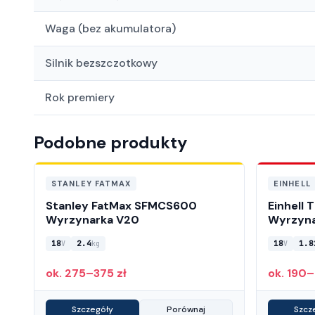
Waga (bez akumulatora)
Silnik bezszczotkowy
Rok premiery
Podobne produkty
STANLEY FATMAX
EINHELL
Stanley FatMax SFMCS600
Einhell 
Wyrzynarka V20
Wyrzyna
18
2.4
18
1.8
V
kg
V
ok. 275–375 zł
ok. 190–
Szczegóły
Porównaj
Szcz