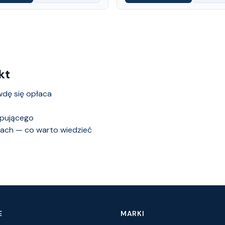
kt
wdę się opłaca
upującego
iach — co warto wiedzieć
E
MARKI