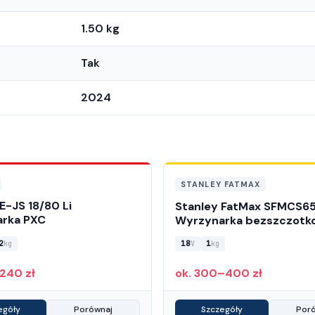
1.50 kg
Tak
2024
STANLEY FATMAX
TE-JS 18/80 Li
Stanley FatMax SFMCS6
rka PXC
Wyrzynarka bezszczotk
2
18
1
kg
V
kg
240 zł
ok. 300–400 zł
egóły
Porównaj
Szczegóły
Por