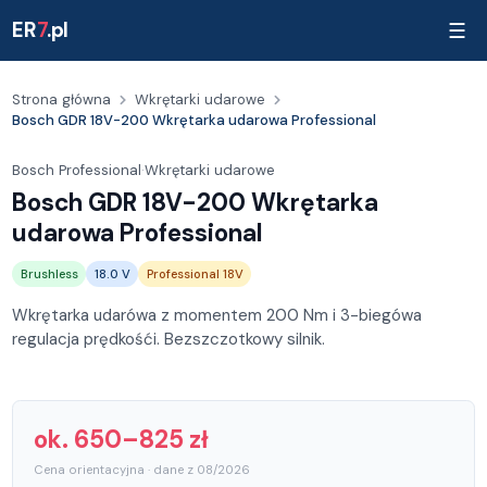
ER
7
.pl
☰
Strona główna
Wkrętarki udarowe
Bosch GDR 18V-200 Wkrętarka udarowa Professional
Bosch Professional
·
Wkrętarki udarowe
Bosch GDR 18V-200 Wkrętarka
udarowa Professional
Brushless
18.0 V
Professional 18V
Wkrętarka udarówa z momentem 200 Nm i 3-biegówa
regulacja prędkośći. Bezszczotkowy silnik.
ok. 650–825 zł
Cena orientacyjna · dane z 08/2026