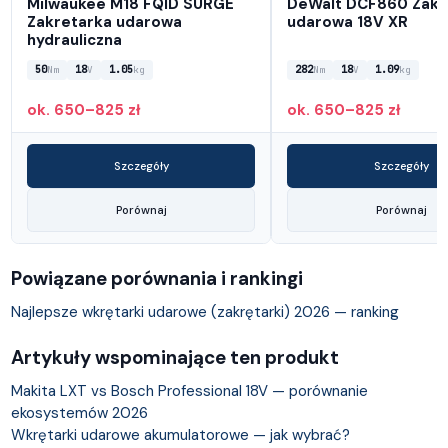
Milwaukee M18 FQID SURGE
DeWalt DCF860 Zakr
Zakretarka udarowa
udarowa 18V XR
hydrauliczna
50
18
1.05
282
18
1.09
Nm
V
kg
Nm
V
kg
ok. 650–825 zł
ok. 650–825 zł
Szczegóły
Szczegóły
Porównaj
Porównaj
Powiązane porównania i rankingi
Najlepsze wkrętarki udarowe (zakrętarki) 2026 — ranking
Artykuły wspominające ten produkt
Makita LXT vs Bosch Professional 18V — porównanie
ekosystemów 2026
Wkrętarki udarowe akumulatorowe — jak wybrać?