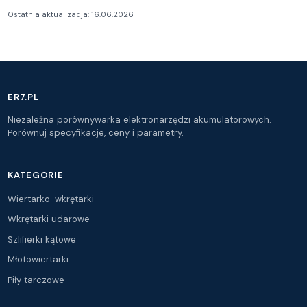
Ostatnia aktualizacja: 16.06.2026
ER7.PL
Niezależna porównywarka elektronarzędzi akumulatorowych.
Porównuj specyfikacje, ceny i parametry.
KATEGORIE
Wiertarko-wkrętarki
Wkrętarki udarowe
Szlifierki kątowe
Młotowiertarki
Piły tarczowe