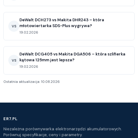
DeWalt DCH273 vs Makita DHR243 – która
młotowiertarka SDS-Plus wygrywa?
VS
19.02.2026
DeWalt DCG405 vs Makita DGA506 – która szlifierka
kątowa 125mm jest lepsza?
VS
19.02.2026
Ostatnia aktualizacja: 10.08.2026
ER7.PL
Niezależna porównywarka elektronarzędzi akumulatorowych.
Porównuj specyfikacje, ceny i parametry.