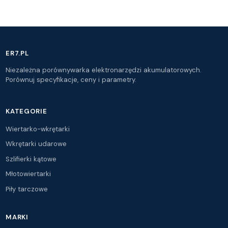
krytyczny.
ER7.PL
Niezależna porównywarka elektronarzędzi akumulatorowych.
Porównuj specyfikacje, ceny i parametry.
KATEGORIE
Wiertarko-wkrętarki
Wkrętarki udarowe
Szlifierki kątowe
Młotowiertarki
Piły tarczowe
MARKI