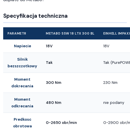
Specyfikacja techniczna
PARAMETR
METABO SSW 18 LTX 300 BL
EINHELL IMPAX
Napiecie
18V
18V
Silnik
Tak
Tak (PurePOW
bezszczotkowy
Moment
300 Nm
230 Nm
dokrecania
Moment
480 Nm
nie podany
odkrecania
Predkosc
0-2650 obr/min
0-2900 obr/m
obrotowa