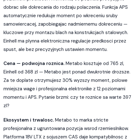
dobrac sile dokrecania do rodzaju polaczenia. Funkcja APS
automatycznie redukuje moment po wkreceniu sruby
samowiercacej, zapobiegajac nadmiernemu dokreceniu —
kluczowe przy montazu blach na konstrukcjach stalowych.
Einhell ma plynna elektroniczna regulacje predkosci przez
spust, ale bez precyzyjnych ustawien momentu.
Cena — podwojna roznica.
Metabo kosztuje od 765 zl,
Einhell od 368 zl — Metabo jest ponad dwukrotnie drozsze.
Za te doplate otrzymujesz 30% wyzszy moment, polowe
mniejsza wage i profesjonalna elektronike z 12 poziomami
momentu i APS. Pytanie brzmi: czy te roznice sa warte 397
zl?
Ekosystem i trwalosc.
Metabo to marka stricte
profesjonalna z ugruntowana pozycja wsrod rzemieslnikow.
Platforma 18V LTX z sojuszem CAS daje kompatybilnosc z