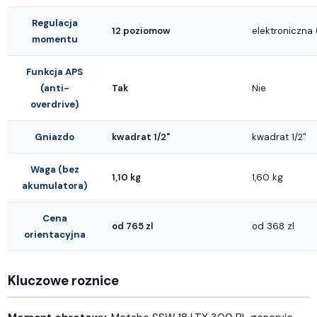
Regulacja
12 poziomow
elektroniczna 
momentu
Funkcja APS
(anti-
Tak
Nie
overdrive)
Gniazdo
kwadrat 1/2"
kwadrat 1/2"
Waga (bez
1,10 kg
1,60 kg
akumulatora)
Cena
od 765 zl
od 368 zl
orientacyjna
Kluczowe roznice