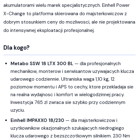
akumulatorami wielu marek specjalistycznych. Einhell Power
X-Change to platforma skierowana do majsterkowiczow z
dobrym stosunkiem ceny do mozliwosci, ale nie projektowana
do intensywnej eksploatacji profesjonalnej.
Dla kogo?
Metabo SSW 18 LTX 300 BL
— dla profesjonalnych
mechanikow, monterow i serwisantow uzywajacych klucza
udarowego codziennie. Ultraniska waga 1,10 kg, 12
poziomow momentu i APS to cechy, ktore przekladaja sie
na realna wydajnosc i komfort w wielogodzinnej pracy.
Inwestycja 765 zl zwraca sie szybko przy codziennym
uzyciu.
Einhell IMPAXXO 18/230
— dla majsterkowiczow i
uzytkownikow okazjonalnych szukajacych niedrogiego
klucza udarowego z bezszczotkowym silnikiem. 230 Nm