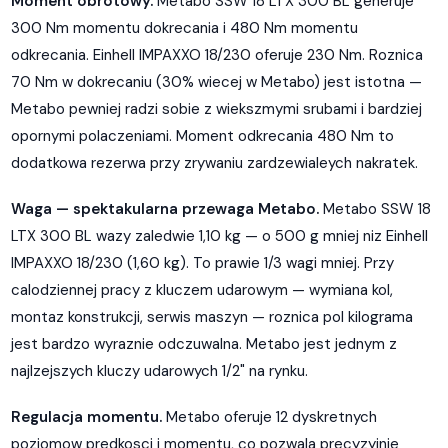
Moment obrotowy.
Metabo SSW 18 LTX 300 BL generuje
300 Nm momentu dokrecania i 480 Nm momentu
odkrecania. Einhell IMPAXXO 18/230 oferuje 230 Nm. Roznica
70 Nm w dokrecaniu (30% wiecej w Metabo) jest istotna —
Metabo pewniej radzi sobie z wiekszmymi srubami i bardziej
opornymi polaczeniami. Moment odkrecania 480 Nm to
dodatkowa rezerwa przy zrywaniu zardzewialeych nakratek.
Waga — spektakularna przewaga Metabo.
Metabo SSW 18
LTX 300 BL wazy zaledwie 1,10 kg — o 500 g mniej niz Einhell
IMPAXXO 18/230 (1,60 kg). To prawie 1/3 wagi mniej. Przy
calodziennej pracy z kluczem udarowym — wymiana kol,
montaz konstrukcji, serwis maszyn — roznica pol kilograma
jest bardzo wyraznie odczuwalna. Metabo jest jednym z
najlzejszych kluczy udarowych 1/2" na rynku.
Regulacja momentu.
Metabo oferuje 12 dyskretnych
poziomow predkosci i momentu, co pozwala precyzyjnie