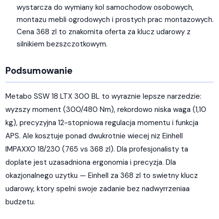
wystarcza do wymiany kol samochodow osobowych,
montazu mebli ogrodowych i prostych prac montazowych.
Cena 368 zl to znakomita oferta za klucz udarowy z
silnikiem bezszczotkowym.
Podsumowanie
Metabo SSW 18 LTX 300 BL to wyraznie lepsze narzedzie:
wyzszy moment (300/480 Nm), rekordowo niska waga (1,10
kg), precyzyjna 12-stopniowa regulacja momentu i funkcja
APS. Ale kosztuje ponad dwukrotnie wiecej niz Einhell
IMPAXXO 18/230 (765 vs 368 zl). Dla profesjonalisty ta
doplate jest uzasadniona ergonomia i precyzja. Dla
okazjonalnego uzytku — Einhell za 368 zl to swietny klucz
udarowy, ktory spelni swoje zadanie bez nadwyrrzeniaa
budzetu.