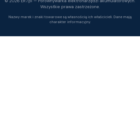
© 2026 ER7.pl — Porównywarka elektronarzędzi akumulatorowych.
Wszystkie prawa zastrzeżone.
Nazwy marek i znaki towarowe są własnością ich właścicieli. Dane mają
charakter informacyjny.