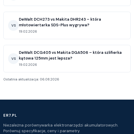
DeWalt DCH273 vs Makita DHR243 – która
młotowiertarka SDS-Plus wygrywa?
VS
19.02.2026
DeWalt DCG405 vs Makita DGA506 – która szlifierka
kątowa 125mm jest lepsza?
VS
19.02.2026
Ostatnia aktualizacja: 06.08.2026
ER7.PL
Niezależna porównywarka elektronarzędzi akumulatorowych.
Porównuj specyfikacje, ceny i parametry.