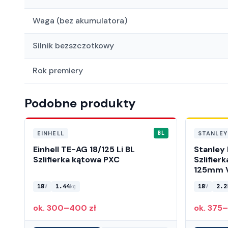
Waga (bez akumulatora)
Silnik bezszczotkowy
Rok premiery
Podobne produkty
EINHELL
STANLEY
BL
Einhell TE-AG 18/125 Li BL
Stanley
Szlifierka kątowa PXC
Szlifie
125mm 
18
1.44
18
2.2
V
kg
V
ok. 300–400 zł
ok. 375