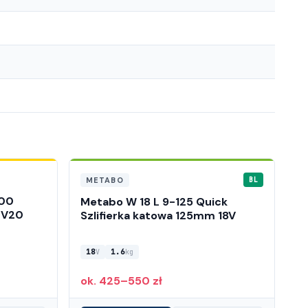
METABO
BL
400
Metabo W 18 L 9-125 Quick
 V20
Szlifierka katowa 125mm 18V
18
1.6
V
kg
ok. 425–550 zł