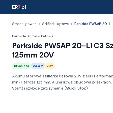
ER
7
.pl
Strona główna
Szlifierki kątowe
Parkside PWSAP 20-Li 
Parkside
·
Szlifierki kątowe
Parkside PWSAP 20-Li C3 Sz
125mm 20V
Brushless
20.0 V
20V
Akumulatorowa szlifierka kątowa 20V z serii Perfor
min-1, tarcza 125 mm. Aluminiowa obudowa przekładni,
Start) i szybkie zatrzymanie (Quick Stop).