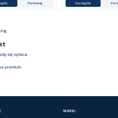
egóły
Porównaj
Szczegóły
Por
king
kt
wdę się opłaca
 vs premium
E
MARKI