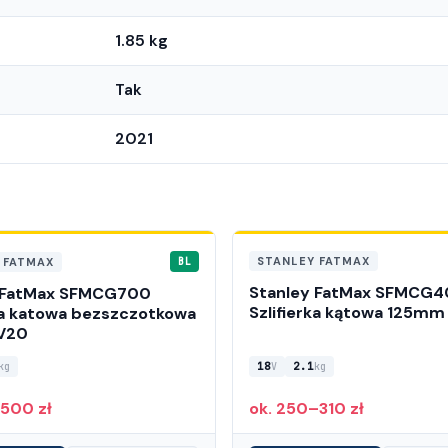
1.85 kg
Tak
2021
STANLEY FATMAX
 FATMAX
BL
Stanley FatMax SFMCG
 FatMax SFMCG700
Szlifierka kątowa 125mm
rka katowa bezszczotkowa
V20
18
2.1
kg
V
kg
–500 zł
ok. 250–310 zł