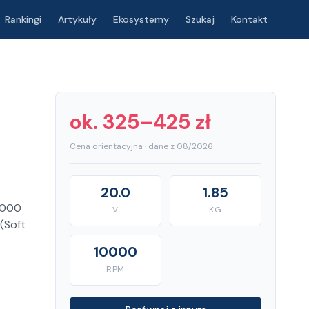
Rankingi
Artykuły
Ekosystemy
Szukaj
Kontakt
ok. 325–425 zł
Cena orientacyjna · dane z 08/2026
20.0
1.85
0000
V
KG
(Soft
10000
RPM