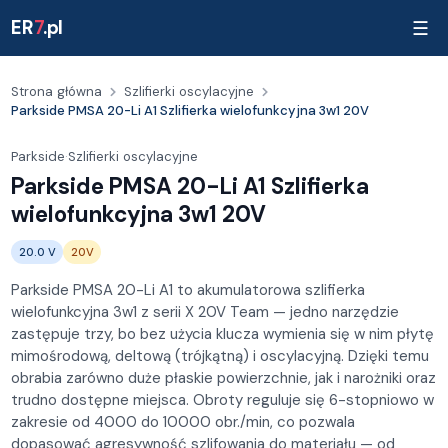
ER
7
.pl
☰
Strona główna
Szlifierki oscylacyjne
Parkside PMSA 20-Li A1 Szlifierka wielofunkcyjna 3w1 20V
Parkside
·
Szlifierki oscylacyjne
Parkside PMSA 20-Li A1 Szlifierka
wielofunkcyjna 3w1 20V
20.0 V
20V
Parkside PMSA 20-Li A1 to akumulatorowa szlifierka
wielofunkcyjna 3w1 z serii X 20V Team — jedno narzędzie
zastępuje trzy, bo bez użycia klucza wymienia się w nim płytę
mimośrodową, deltową (trójkątną) i oscylacyjną. Dzięki temu
obrabia zarówno duże płaskie powierzchnie, jak i narożniki oraz
trudno dostępne miejsca. Obroty reguluje się 6-stopniowo w
zakresie od 4000 do 10000 obr./min, co pozwala
dopasować agresywność szlifowania do materiału — od