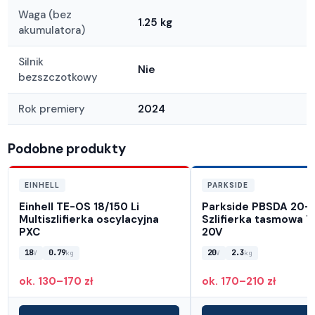
Waga (bez
1.25 kg
akumulatora)
Silnik
Nie
bezszczotkowy
Rok premiery
2024
Podobne produkty
EINHELL
PARKSIDE
Einhell TE-OS 18/150 Li
Parkside PBSDA 20-L
Multiszlifierka oscylacyjna
Szlifierka tasmowa
PXC
20V
18
0.79
20
2.3
V
kg
V
kg
ok. 130–170 zł
ok. 170–210 zł