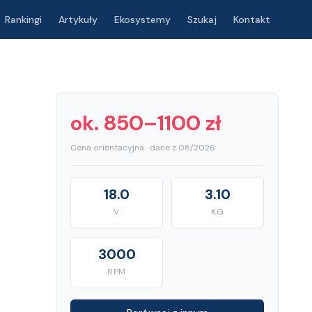
Rankingi
Artykuły
Ekosystemy
Szukaj
Kontakt
ok. 850–1100 zł
Cena orientacyjna · dane z 08/2026
18.0
3.10
V
KG
3000
RPM