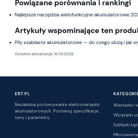
Powiązane porównania i rankingi
Najlepsze narzędzia wielofunkcyjne akumulatorowe 20
Artykuły wspominające ten produ
Piły szablaste akumulatorowe — do czego służą i jak 
Ostatnia aktualizacja: 16.06.2026
ER7.PL
KATEGORI
Niezależna porównywarka elektronarzędzi
Wiertarko-w
akumulatorowych. Porównuj specyfikacje,
Wkrętarki 
ceny i parametry.
Szlifierki k
Młotowierta