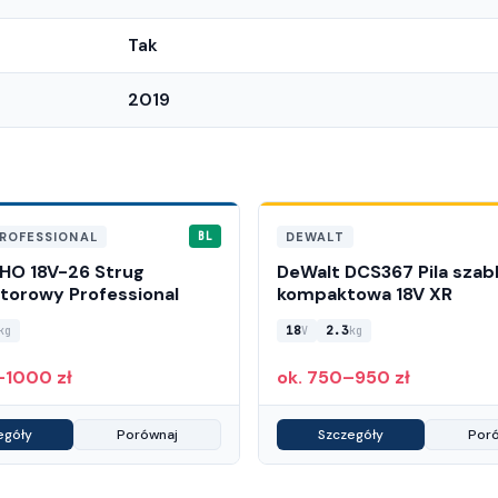
Tak
2019
ROFESSIONAL
DEWALT
BL
HO 18V-26 Strug
DeWalt DCS367 Pila szab
torowy Professional
kompaktowa 18V XR
18
2.3
kg
V
kg
–1000 zł
ok. 750–950 zł
egóły
Porównaj
Szczegóły
Por