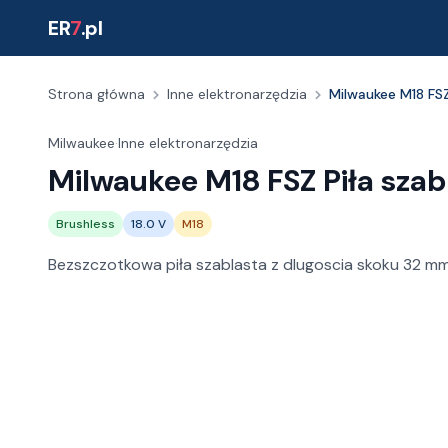
ER
7
.pl
Strona główna
Inne elektronarzędzia
Milwaukee M18 FSZ
Milwaukee
·
Inne elektronarzędzia
Milwaukee M18 FSZ Piła szab
Brushless
18.0 V
M18
Bezszczotkowa piła szablasta z dlugoscia skoku 32 mm 