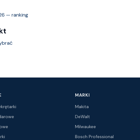
26 — ranking
kt
wybrać
E
MARKI
krętarki
Makita
udarowe
DeWalt
ątowe
Milwaukee
rki
Bosch Professional