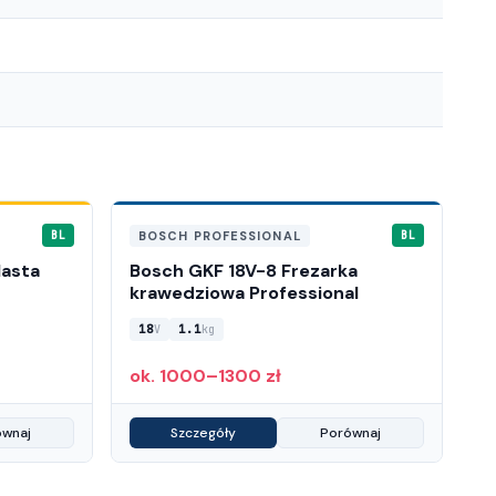
BOSCH PROFESSIONAL
BL
BL
lasta
Bosch GKF 18V-8 Frezarka
krawedziowa Professional
18
1.1
V
kg
ok. 1000–1300 zł
ównaj
Szczegóły
Porównaj