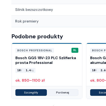
Silnik bezszczotkowy
Rok premiery
Podobne produkty
BOSCH PROFESSIONAL
BOSCH P
BL
Bosch GGS 18V-23 PLC Szlifierka
Bosch G
prosta Professional
akumula
18
1.4
18
2.6
V
kg
V
ok. 850–1100 zł
ok. 800
Szczegóły
Porównaj
Szcz