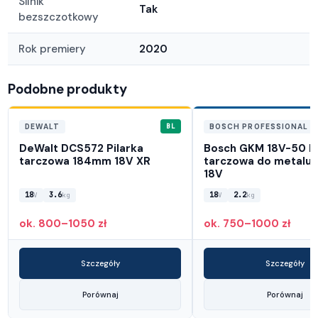
Silnik
Tak
bezszczotkowy
Rok premiery
2020
Podobne produkty
BL
DEWALT
BOSCH PROFESSIONAL
DeWalt DCS572 Pilarka
Bosch GKM 18V-50 Pi
tarczowa 184mm 18V XR
tarczowa do metalu
18V
18
3.6
18
2.2
V
kg
V
kg
ok. 800–1050 zł
ok. 750–1000 zł
Szczegóły
Szczegóły
Porównaj
Porównaj