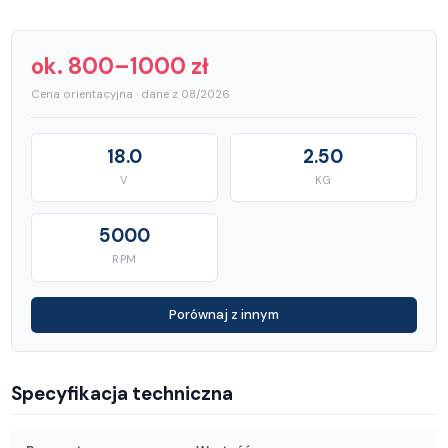
ok. 800–1000 zł
Cena orientacyjna · dane z 08/2026
18.0
2.50
V
KG
5000
RPM
Porównaj z innym
Specyfikacja techniczna