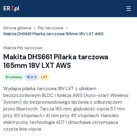
ER
7
.pl
☰
Strona główna
Piły tarczowe
Makita DHS661 Pilarka tarczowa 165mm 18V LXT AWS
Makita
·
Piły tarczowe
Makita DHS661 Pilarka tarczowa
165mm 18V LXT AWS
Brushless
18.0 V
LXT
Wydajna pilarka tarczowa 18V LXT z silnikiem
bezszczotkowym BLDC i funkcja AWS (Auto-start Wireless
System) do bezprzewodowego laczenia z odkurzaczem
przez Bluetooth. Tarcza 165 mm, głębokość cięcia 57 mm
przy 90 stopniach i 41 mm przy 45 stopniach. Hamulec
elektryczny, technologia ADT i dmuchawa utrzymujaca
czysta linie cięcia.