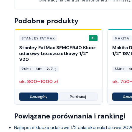
Orientacyjna cena za newtonometr — im niższy,
Podobne produkty
STANLEY FATMAX
MAKITA
BL
Stanley FatMax SFMCF940 Klucz
Makita 
udarowy bezszczotkowy 1/2"
1/2" 18V
V20
949
18
2.7
330
1
Nm
V
kg
Nm
ok. 800–1000 zł
ok. 750
Szczegóły
Porównaj
Szcz
Powiązane porównania i rankingi
Najlepsze klucze udarowe 1/2 cala akumulatorowe 202