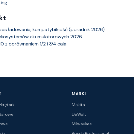
ing
kt
zas ładowania, kompatybilność (poradnik 2026)
ie ekosystemów akumulatorowych 2026
 z porównaniem 1/2 i 3/4 cala
E
MARKI
krętarki
Makita
udarowe
DeWalt
ątowe
Milwaukee
rki
Bosch Professional