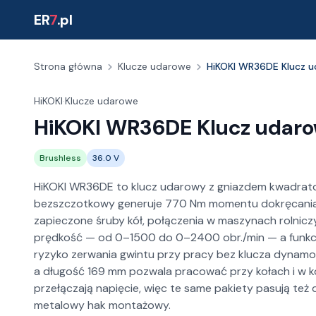
ER
7
.pl
Strona główna
Klucze udarowe
HiKOKI WR36DE Klucz u
HiKOKI
·
Klucze udarowe
HiKOKI WR36DE Klucz udaro
Brushless
36.0 V
HiKOKI WR36DE to klucz udarowy z gniazdem kwadratowym
bezszczotkowy generuje 770 Nm momentu dokręcania
zapieczone śruby kół, połączenia w maszynach rolniczy
prędkość — od 0–1500 do 0–2400 obr./min — a funkcja
ryzyko zerwania gwintu przy pracy bez klucza dynamom
a długość 169 mm pozwala pracować przy kołach i w ko
przełączają napięcie, więc te same pakiety pasują też
metalowy hak montażowy.