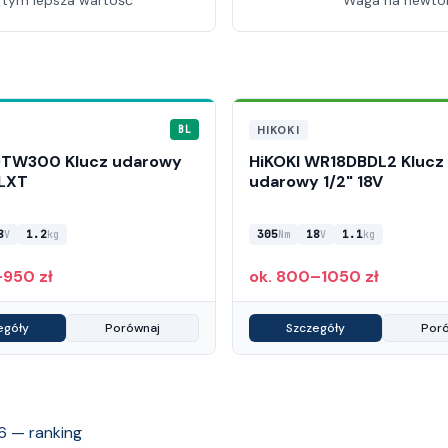
 tym lepsza wartość
Waga na newtono
HIKOKI
BL
DTW300 Klucz udarowy
HiKOKI WR18DBDL2 Klucz
 LXT
udarowy 1/2" 18V
8
1.2
305
18
1.1
V
kg
Nm
V
kg
–950 zł
ok. 800–1050 zł
egóły
Porównaj
Szczegóły
Por
6 — ranking