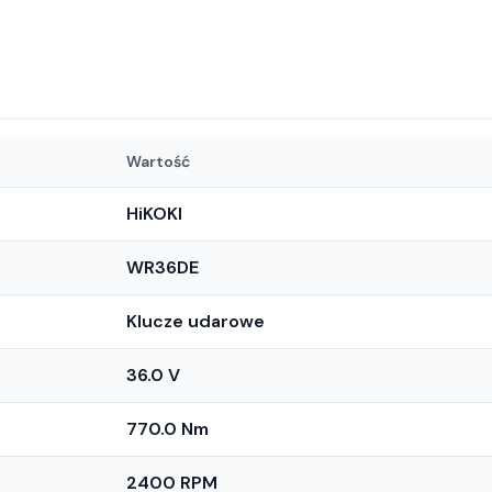
Wartość
HiKOKI
WR36DE
Klucze udarowe
36.0 V
770.0 Nm
2400 RPM