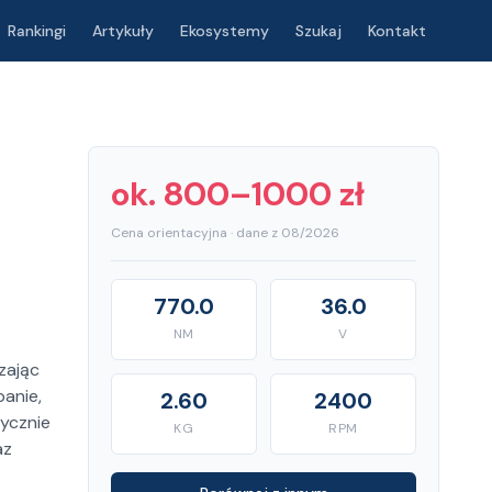
Rankingi
Artykuły
Ekosystemy
Szukaj
Kontakt
ok. 800–1000 zł
Cena orientacyjna · dane z 08/2026
770.0
36.0
NM
V
zając
anie,
2.60
2400
tycznie
KG
RPM
az