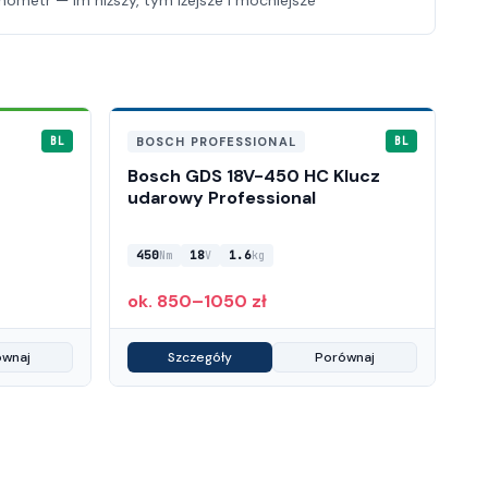
metr — im niższy, tym lżejsze i mocniejsze
BOSCH PROFESSIONAL
BL
BL
Bosch GDS 18V-450 HC Klucz
udarowy Professional
450
18
1.6
Nm
V
kg
ok. 850–1050 zł
ównaj
Szczegóły
Porównaj