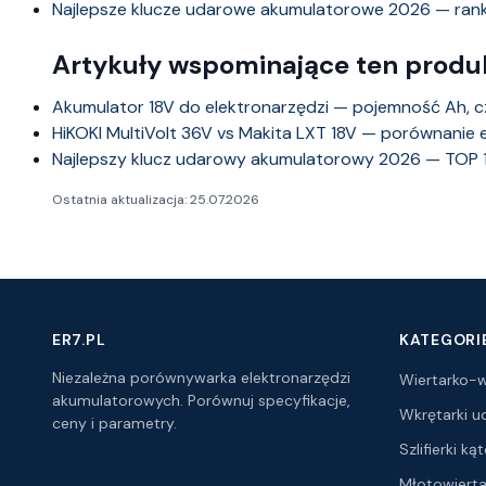
Najlepsze klucze udarowe akumulatorowe 2026 — rank
Artykuły wspominające ten produ
Akumulator 18V do elektronarzędzi — pojemność Ah, c
HiKOKI MultiVolt 36V vs Makita LXT 18V — porównan
Najlepszy klucz udarowy akumulatorowy 2026 — TOP 10
Ostatnia aktualizacja: 25.07.2026
ER7.PL
KATEGORI
Niezależna porównywarka elektronarzędzi
Wiertarko-w
akumulatorowych. Porównuj specyfikacje,
Wkrętarki 
ceny i parametry.
Szlifierki k
Młotowierta