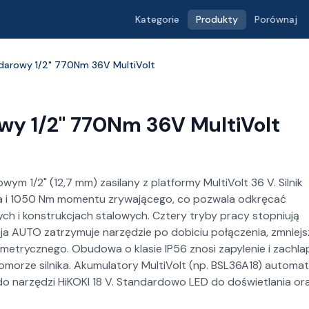
Kategorie
Produkty
Porównaj
darowy 1/2" 770Nm 36V MultiVolt
wy 1/2" 770Nm 36V MultiVolt
 1/2" (12,7 mm) zasilany z platformy MultiVolt 36 V. Silnik
 i 1050 Nm momentu zrywającego, co pozwala odkręcać
ch i konstrukcjach stalowych. Cztery tryby pracy stopniują
 AUTO zatrzymuje narzędzie po dobiciu połączenia, zmniejs
etrycznego. Obudowa o klasie IP56 znosi zapylenie i zachlap
morze silnika. Akumulatory MultiVolt (np. BSL36A18) automa
 do narzędzi HiKOKI 18 V. Standardowo LED do doświetlania or