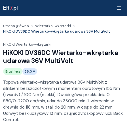
ER
7
.pl
☰
Strona główna
Wiertarko-wkrętarki
HiKOKI DV36DC Wiertarko-wkrętarka udarowa 36V MultiVolt
HiKOKI
·
Wiertarko-wkrętarki
HiKOKI DV36DC Wiertarko-wkrętarka
udarowa 36V MultiVolt
Brushless
36.0 V
Topowa wiertarko-wkrętarka udarówa 36V MultiVolt z
silnikiem bezszczotkowym i momentem obrotówym 155 Nm
(twardy) / 100 Nm (miekki). Dwubiegówa przekładnia 0-
550/0-2200 obr/min, udar do 33000 min-1, wiercenie w
drewnie do 118 mm, w stali do 20 mm, w cegle do 22 mm.
Uchwyt bezkluczykowy 13 mm, czujnik zyroskopowy Kick Back
Control.