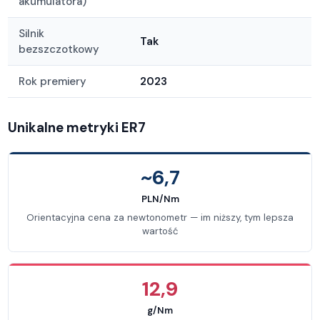
akumulatora)
Silnik
Tak
bezszczotkowy
Rok premiery
2023
Unikalne metryki ER7
~6,7
PLN/Nm
Orientacyjna cena za newtonometr — im niższy, tym lepsza
wartość
12,9
g/Nm