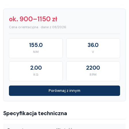
ok. 900–1150 zł
Cena orientacyjna · dane z 08/2026
155.0
36.0
NM
V
2.00
2200
KG
RPM
Porównaj z innym
Specyfikacja techniczna