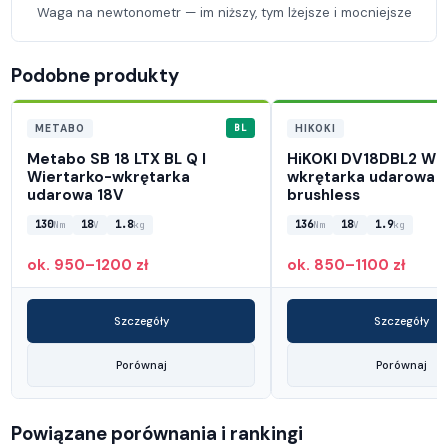
Waga na newtonometr — im niższy, tym lżejsze i mocniejsze
Podobne produkty
BL
METABO
HIKOKI
Metabo SB 18 LTX BL Q I
HiKOKI DV18DBL2 Wie
Wiertarko-wkrętarka
wkrętarka udarowa 
udarowa 18V
brushless
130
18
1.8
136
18
1.9
Nm
V
kg
Nm
V
kg
ok. 950–1200 zł
ok. 850–1100 zł
Szczegóły
Szczegóły
Porównaj
Porównaj
Powiązane porównania i rankingi