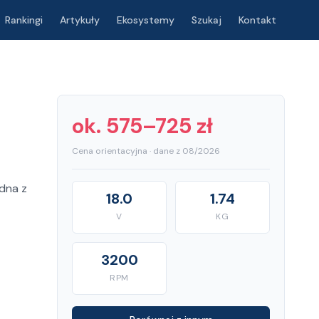
Rankingi
Artykuły
Ekosystemy
Szukaj
Kontakt
ok. 575–725 zł
Cena orientacyjna · dane z 08/2026
dna z
18.0
1.74
V
KG
3200
RPM