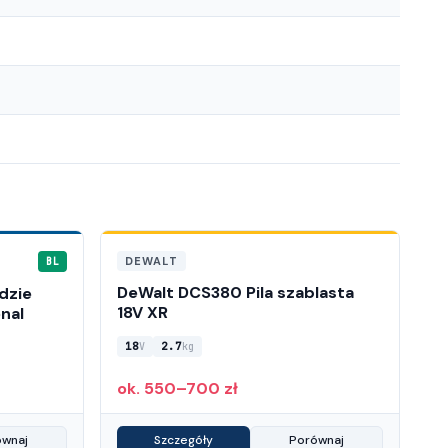
DEWALT
BL
DeWalt DCS380 Pila szablasta
dzie
18V XR
nal
18
2.7
V
kg
ok. 550–700 zł
ównaj
Szczegóły
Porównaj