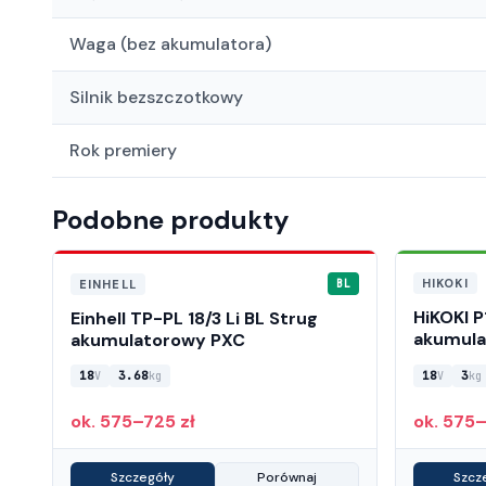
Waga (bez akumulatora)
Silnik bezszczotkowy
Rok premiery
Podobne produkty
HIKOKI
EINHELL
BL
HiKOKI 
Einhell TP-PL 18/3 Li BL Strug
akumul
akumulatorowy PXC
18
3.68
18
3
V
kg
V
kg
ok. 575–725 zł
ok. 575–
Szczegóły
Porównaj
Szcz