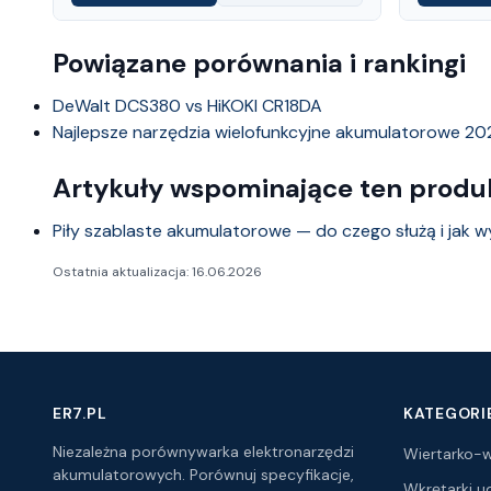
Powiązane porównania i rankingi
DeWalt DCS380 vs HiKOKI CR18DA
Najlepsze narzędzia wielofunkcyjne akumulatorowe 20
Artykuły wspominające ten produ
Piły szablaste akumulatorowe — do czego służą i jak 
Ostatnia aktualizacja: 16.06.2026
ER7.PL
KATEGORI
Niezależna porównywarka elektronarzędzi
Wiertarko-w
akumulatorowych. Porównuj specyfikacje,
Wkrętarki 