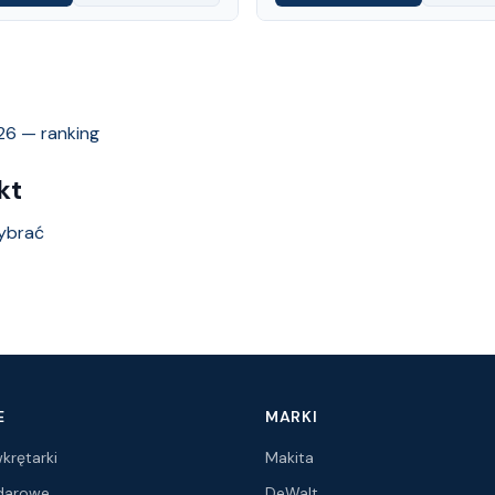
26 — ranking
kt
wybrać
E
MARKI
krętarki
Makita
udarowe
DeWalt