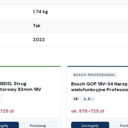
1.74 kg
Tak
2022
BOSCH PROFESSIONAL
P18DSL Strug
Bosch GOP 18V-34 Narzę
atorowy 82mm 18V
wielofunkcyjne Professio
18
1.2
V
kg
725 zł
ok. 575–725 zł
egóły
Porównaj
Szczegóły
Por