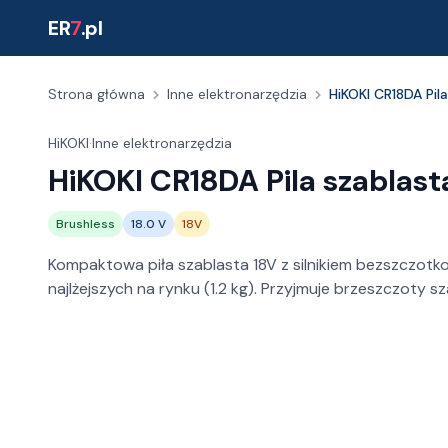
ER
7
.pl
Strona główna
Inne elektronarzędzia
HiKOKI CR18DA Pi
HiKOKI
·
Inne elektronarzędzia
HiKOKI CR18DA Pila szablas
Brushless
18.0 V
18V
Kompaktowa piła szablasta 18V z silnikiem bezszczot
najlżejszych na rynku (1.2 kg). Przyjmuje brzeszczoty sz