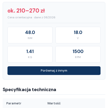
ok. 210–270 zł
Cena orientacyjna · dane z 08/2026
48.0
18.0
NM
V
1.41
1500
KG
RPM
Porównaj z innym
Specyfikacja techniczna
Parametr
Wartość