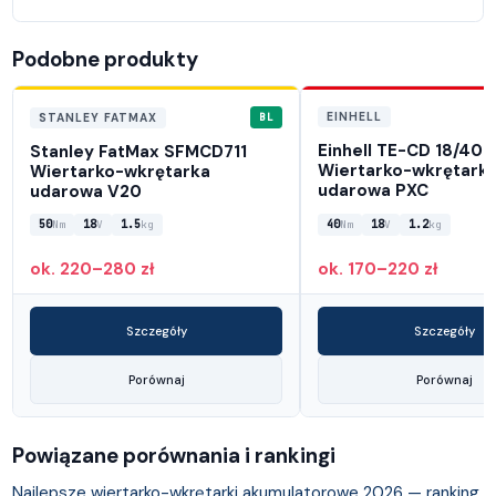
Podobne produkty
BL
EINHELL
STANLEY FATMAX
Einhell TE-CD 18/40 L
Stanley FatMax SFMCD711
Wiertarko-wkrętark
Wiertarko-wkrętarka
udarowa PXC
udarowa V20
50
18
1.5
40
18
1.2
Nm
V
kg
Nm
V
kg
ok. 220–280 zł
ok. 170–220 zł
Szczegóły
Szczegóły
Porównaj
Porównaj
Powiązane porównania i rankingi
Najlepsze wiertarko-wkrętarki akumulatorowe 2026 — ranking