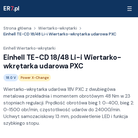
ER
7
.pl
☰
Strona główna
Wiertarko-wkrętarki
Einhell TE-CD 18/48 Li-i Wiertarko-wkrętarka udarowa PXC
Einhell
·
Wiertarko-wkrętarki
Einhell TE-CD 18/48 Li-i Wiertarko-
wkrętarka udarowa PXC
18.0 V
Power X-Change
Wiertarko-wkrętarka udarówa 18V PXC z dwubiegówa
metalowa przekładnia i momentem obrotówym 48 Nm w 23
stopniach regulacji. Prędkość obrotówa bieg 1: 0-400, bieg 2:
0-1500 obr/min, częstotliwość udarów do 24000/min.
Uchwyt samozaciskowy 13 mm, podswietlenie LED i funkcja
szybkiego stopu.