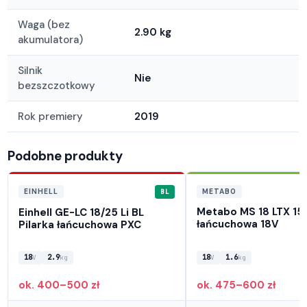
Waga (bez
2.90 kg
akumulatora)
Silnik
Nie
bezszczotkowy
Rok premiery
2019
Podobne produkty
BL
METABO
EINHELL
Metabo MS 18 LTX 15 
Einhell GE-LC 18/25 Li BL
łańcuchowa 18V
Pilarka łańcuchowa PXC
18
2.9
18
1.6
V
kg
V
kg
ok. 400–500 zł
ok. 475–600 zł