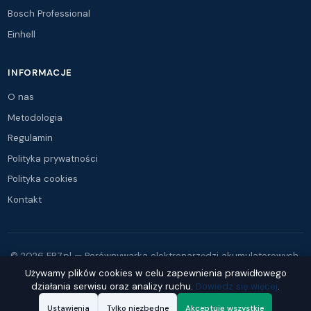
Bosch Professional
Einhell
INFORMACJE
O nas
Metodologia
Regulamin
Polityka prywatności
Polityka cookies
Kontakt
© 2026 ER7.pl — Porównywarka elektronarzędzi akumulatorowych.
Wszystkie prawa zastrzeżone.
Używamy plików cookies w celu zapewnienia prawidłowego
działania serwisu oraz analizy ruchu.
Dowiedz się więcej
.
Nazwy marek i znaki towarowe są własnością ich właścicieli. Dane mają
charakter informacyjny.
Ustawienia
Tylko niezbędne
Akceptuję wszystkie