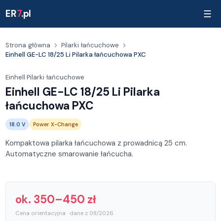
ER
7
.pl
☰
Strona główna
Pilarki łańcuchowe
Einhell GE-LC 18/25 Li Pilarka łańcuchowa PXC
Einhell
·
Pilarki łańcuchowe
Einhell GE-LC 18/25 Li Pilarka
łańcuchowa PXC
18.0 V
Power X-Change
Kompaktowa pilarka łańcuchowa z prowadnicą 25 cm.
Automatyczne smarowanie łańcucha.
ok. 350–450 zł
Cena orientacyjna · dane z 08/2026