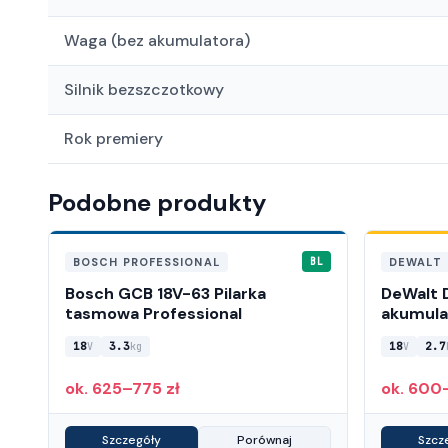
Waga (bez akumulatora)
Silnik bezszczotkowy
Rok premiery
Podobne produkty
BOSCH PROFESSIONAL
DEWALT
BL
Bosch GCB 18V-63 Pilarka
DeWalt 
tasmowa Professional
akumula
18
3.3
18
2.7
V
kg
V
ok. 625–775 zł
ok. 600
Szczegóły
Porównaj
Szcz