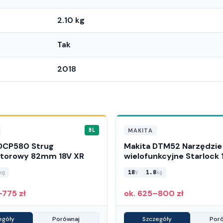
2.10 kg
Tak
2018
MAKITA
BL
DCP580 Strug
Makita DTM52 Narzędzie
torowy 82mm 18V XR
wielofunkcyjne Starlock 
18
1.8
kg
V
kg
–775 zł
ok. 625–800 zł
egóły
Porównaj
Szczegóły
Por