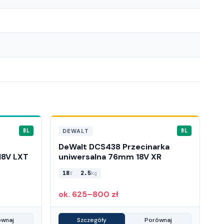
DEWALT
BL
BL
DeWalt DCS438 Przecinarka
18V LXT
uniwersalna 76mm 18V XR
18
2.5
V
kg
ok. 625–800 zł
ównaj
Szczegóły
Porównaj