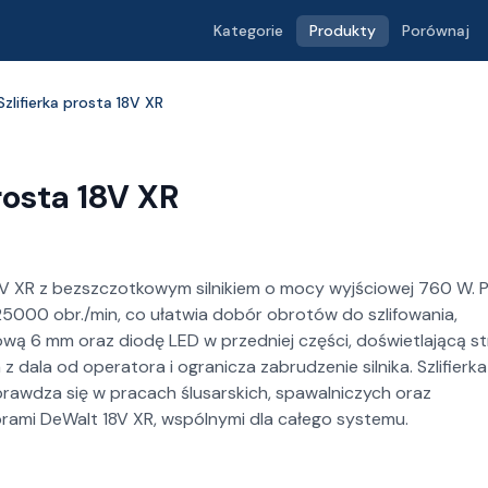
Kategorie
Produkty
Porównaj
lifierka prosta 18V XR
rosta 18V XR
V XR z bezszczotkowym silnikiem o mocy wyjściowej 760 W. 
5000 obr./min, co ułatwia dobór obrotów do szlifowania,
kową 6 mm oraz diodę LED w przedniej części, doświetlającą st
 dala od operatora i ogranicza zabrudzenie silnika. Szlifierka
rawdza się w pracach ślusarskich, spawalniczych oraz
rami DeWalt 18V XR, wspólnymi dla całego systemu.