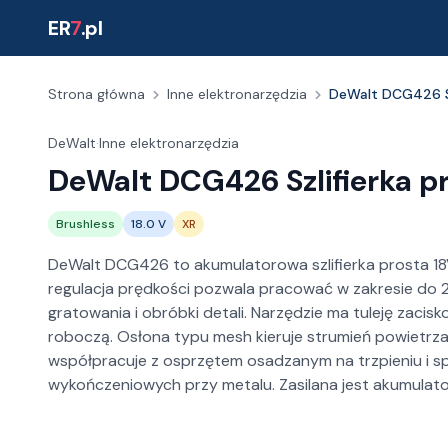
ER
7
.pl
Strona główna
Inne elektronarzędzia
DeWalt DCG426 Sz
DeWalt
·
Inne elektronarzędzia
DeWalt DCG426 Szlifierka p
Brushless
18.0 V
XR
DeWalt DCG426 to akumulatorowa szlifierka prosta 18
regulacja prędkości pozwala pracować w zakresie do 2
gratowania i obróbki detali. Narzędzie ma tuleję zacis
roboczą. Osłona typu mesh kieruje strumień powietrza z
współpracuje z osprzętem osadzanym na trzpieniu i sp
wykończeniowych przy metalu. Zasilana jest akumulato