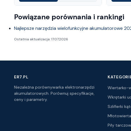
Powiązane porównania i rankingi
Najlepsze narzędzia wielofunkcyjne akumulatorowe 20
Ostatnia aktualizacja: 17.07.2026
ER7.PL
KATEGORI
Niezależna porównywarka elektronarzędzi
Wiertarko-w
akumulatorowych. Porównuj specyfikacje,
Wkrętarki 
ceny i parametry.
Szlifierki k
Młotowierta
Piły tarczo