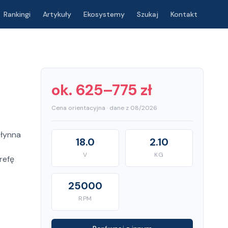
Rankingi
Artykuły
Ekosystemy
Szukaj
Kontakt
ok. 625–775 zł
Cena orientacyjna · dane z 08/2026
Płynna
18.0
2.10
V
KG
refę
25000
RPM