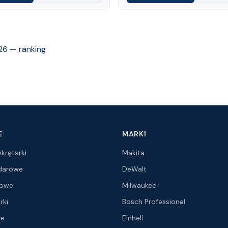
26 — ranking
E
MARKI
krętarki
Makita
udarowe
DeWalt
ątowe
Milwaukee
rki
Bosch Professional
we
Einhell