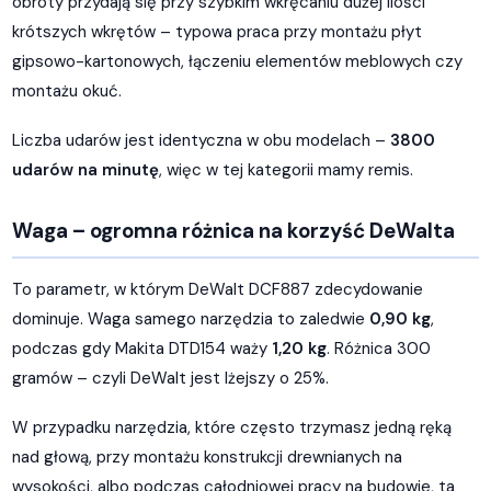
obroty przydają się przy szybkim wkręcaniu dużej ilości
krótszych wkrętów – typowa praca przy montażu płyt
gipsowo-kartonowych, łączeniu elementów meblowych czy
montażu okuć.
Liczba udarów jest identyczna w obu modelach –
3800
udarów na minutę
, więc w tej kategorii mamy remis.
Waga – ogromna różnica na korzyść DeWalta
To parametr, w którym DeWalt DCF887 zdecydowanie
dominuje. Waga samego narzędzia to zaledwie
0,90 kg
,
podczas gdy Makita DTD154 waży
1,20 kg
. Różnica 300
gramów – czyli DeWalt jest lżejszy o 25%.
W przypadku narzędzia, które często trzymasz jedną ręką
nad głową, przy montażu konstrukcji drewnianych na
wysokości, albo podczas całodniowej pracy na budowie, ta