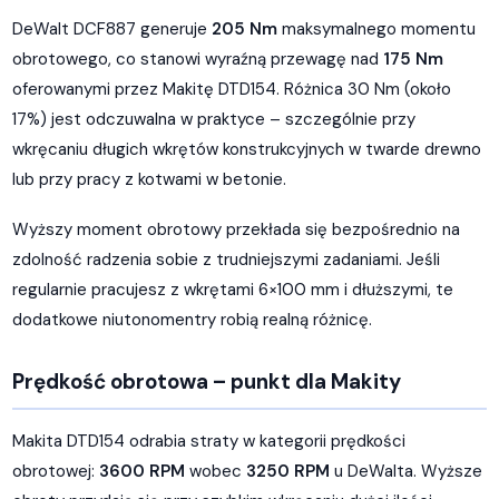
DeWalt DCF887 generuje
205 Nm
maksymalnego momentu
obrotowego, co stanowi wyraźną przewagę nad
175 Nm
oferowanymi przez Makitę DTD154. Różnica 30 Nm (około
17%) jest odczuwalna w praktyce – szczególnie przy
wkręcaniu długich wkrętów konstrukcyjnych w twarde drewno
lub przy pracy z kotwami w betonie.
Wyższy moment obrotowy przekłada się bezpośrednio na
zdolność radzenia sobie z trudniejszymi zadaniami. Jeśli
regularnie pracujesz z wkrętami 6×100 mm i dłuższymi, te
dodatkowe niutonomentry robią realną różnicę.
Prędkość obrotowa – punkt dla Makity
Makita DTD154 odrabia straty w kategorii prędkości
obrotowej:
3600 RPM
wobec
3250 RPM
u DeWalta. Wyższe