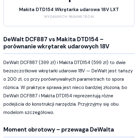
Makita DTD154 Wkrętarka udarowa 18V LXT
WYGRANYCH PARAMETRÓW
DeWalt DCF887 vs Makita DTD154 –
porównanie wkrętarek udarowych 18V
DeWalt DCF887 (399 zł) i Makita DTD154 (599 zł) to dwie
bezszczotkowe wkrętarki udarowe 18V — DeWalt jest tańszy
o 200 zł, co przy porównywalnych parametrach to spora
różnica. W praktyce sprawa jest nieco bardziej złożona, bo
DeWalt DCF887 i Makita DTD154 reprezentują różne
podejścia do konstrukcji narzędzia. Przyjrzyjmy się obu
modelom szczegółowo.
Moment obrotowy – przewaga DeWalta