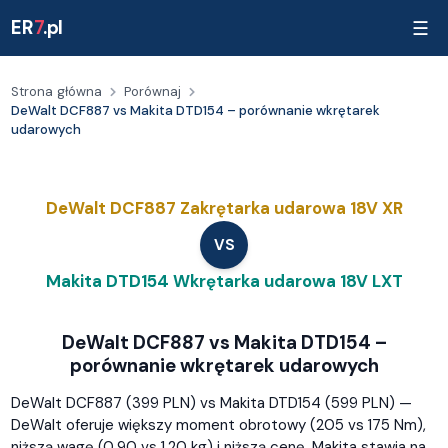
ER
7
.pl
☰
Strona główna
Porównaj
DeWalt DCF887 vs Makita DTD154 – porównanie wkrętarek
udarowych
DeWalt DCF887 Zakrętarka udarowa 18V XR
VS
Makita DTD154 Wkrętarka udarowa 18V LXT
DeWalt DCF887 vs Makita DTD154 –
porównanie wkrętarek udarowych
DeWalt DCF887 (399 PLN) vs Makita DTD154 (599 PLN) —
DeWalt oferuje większy moment obrotowy (205 vs 175 Nm),
niższą wagę (0,90 vs 1,20 kg) i niższą cenę. Makita stawia na