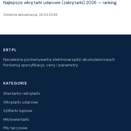
wykanczeniowych, ktorzy cenia dluzszy czas pracy i juz
Najlepsze wkrętarki udarowe (zakrętarki) 2026 — ranking
maja inne narzedzia Makita LXT. Do hobbystycznego
Ostatnia aktualizacja: 20.02.2026
uzytku oba modele sa rownowazne.
ER7.PL
Niezależna porównywarka elektronarzędzi akumulatorowych.
Porównuj specyfikacje, ceny i parametry.
KATEGORIE
Wiertarko-wkrętarki
Wkrętarki udarowe
Szlifierki kątowe
Młotowiertarki
Piły tarczowe