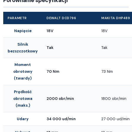
Porównanie specyfikacji
PARAMETR
DEWALT DCD796
MAKITA DHP489
Napięcie
18V
18V
Silnik
Tak
Tak
bezszczotkowy
Moment
obrotowy
70 Nm
73 Nm
(twardy)
Prędkość
obrotowa
2000 obr/min
1800 obr/min
(maks.)
Udary
34 000 ud/min
27 000 ud/min