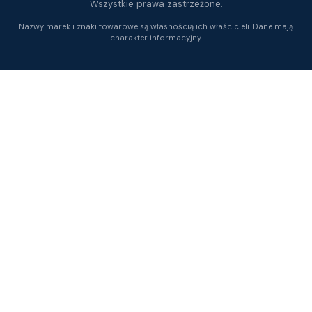
Wszystkie prawa zastrzeżone.
Nazwy marek i znaki towarowe są własnością ich właścicieli. Dane mają
charakter informacyjny.