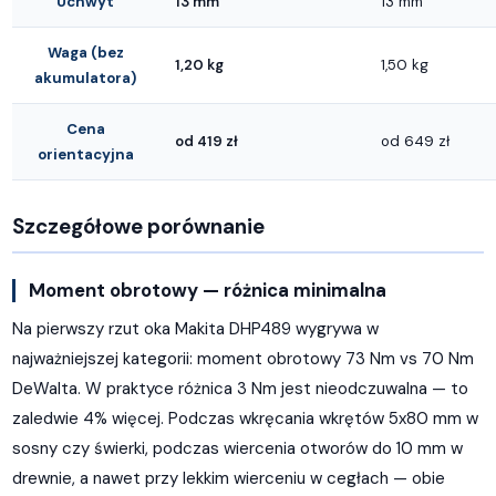
Uchwyt
13 mm
13 mm
Waga (bez
1,20 kg
1,50 kg
akumulatora)
Cena
od 419 zł
od 649 zł
orientacyjna
Szczegółowe porównanie
Moment obrotowy — różnica minimalna
Na pierwszy rzut oka Makita DHP489 wygrywa w
najważniejszej kategorii: moment obrotowy 73 Nm vs 70 Nm
DeWalta. W praktyce różnica 3 Nm jest nieodczuwalna — to
zaledwie 4% więcej. Podczas wkręcania wkrętów 5x80 mm w
sosny czy świerki, podczas wiercenia otworów do 10 mm w
drewnie, a nawet przy lekkim wierceniu w cegłach — obie