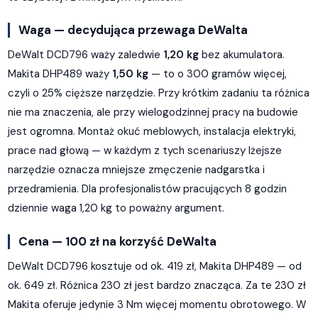
Waga — decydująca przewaga DeWalta
DeWalt DCD796 waży zaledwie
1,20 kg
bez akumulatora.
Makita DHP489 waży
1,50 kg
— to o 300 gramów więcej,
czyli o 25% cięższe narzędzie. Przy krótkim zadaniu ta różnica
nie ma znaczenia, ale przy wielogodzinnej pracy na budowie
jest ogromna. Montaż okuć meblowych, instalacja elektryki,
prace nad głową — w każdym z tych scenariuszy lżejsze
narzędzie oznacza mniejsze zmęczenie nadgarstka i
przedramienia. Dla profesjonalistów pracujących 8 godzin
dziennie waga 1,20 kg to poważny argument.
Cena — 100 zł na korzyść DeWalta
DeWalt DCD796 kosztuje od ok. 419 zł, Makita DHP489 — od
ok. 649 zł. Różnica 230 zł jest bardzo znacząca. Za te 230 zł
Makita oferuje jedynie 3 Nm więcej momentu obrotowego. W