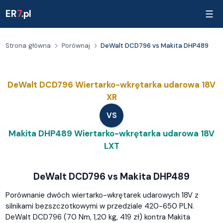
ER
7
.pl
☰
Strona główna
Porównaj
DeWalt DCD796 vs Makita DHP489
DeWalt DCD796 Wiertarko-wkrętarka udarowa 18V
XR
VS
Makita DHP489 Wiertarko-wkrętarka udarowa 18V
LXT
DeWalt DCD796 vs Makita DHP489
Porównanie dwóch wiertarko-wkrętarek udarowych 18V z
silnikami bezszczotkowymi w przedziale 420-650 PLN.
DeWalt DCD796 (70 Nm, 1,20 kg, 419 zł) kontra Makita