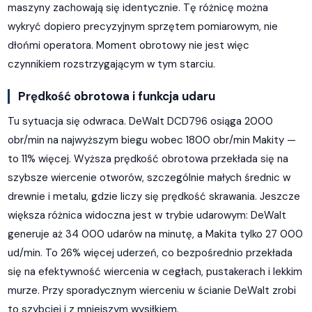
maszyny zachowają się identycznie. Tę różnicę można
wykryć dopiero precyzyjnym sprzętem pomiarowym, nie
dłońmi operatora. Moment obrotowy nie jest więc
czynnikiem rozstrzygającym w tym starciu.
Prędkość obrotowa i funkcja udaru
Tu sytuacja się odwraca. DeWalt DCD796 osiąga 2000
obr/min na najwyższym biegu wobec 1800 obr/min Makity —
to 11% więcej. Wyższa prędkość obrotowa przekłada się na
szybsze wiercenie otworów, szczególnie małych średnic w
drewnie i metalu, gdzie liczy się prędkość skrawania. Jeszcze
większa różnica widoczna jest w trybie udarowym: DeWalt
generuje aż 34 000 udarów na minutę, a Makita tylko 27 000
ud/min. To 26% więcej uderzeń, co bezpośrednio przekłada
się na efektywność wiercenia w cegłach, pustakerach i lekkim
murze. Przy sporadycznym wierceniu w ścianie DeWalt zrobi
to szybciej i z mniejszym wysiłkiem.