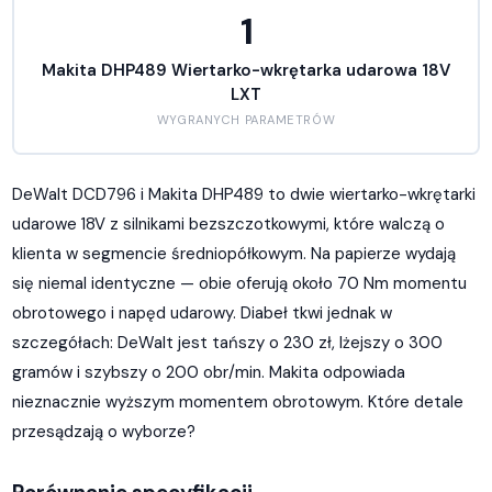
1
Makita DHP489 Wiertarko-wkrętarka udarowa 18V
LXT
WYGRANYCH PARAMETRÓW
DeWalt DCD796 i Makita DHP489 to dwie wiertarko-wkrętarki
udarowe 18V z silnikami bezszczotkowymi, które walczą o
klienta w segmencie średniopółkowym. Na papierze wydają
się niemal identyczne — obie oferują około 70 Nm momentu
obrotowego i napęd udarowy. Diabeł tkwi jednak w
szczegółach: DeWalt jest tańszy o 230 zł, lżejszy o 300
gramów i szybszy o 200 obr/min. Makita odpowiada
nieznacznie wyższym momentem obrotowym. Które detale
przesądzają o wyborze?